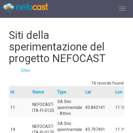
TOGGL
Siti della
sperimentazione del
progetto NEFOCAST
Sites
16 records found
Id
Name
Type
Lat
Lon
SA Sito
NEFOCAST-
11
sperimentale
43.843141
11.18635
ITA-FI-012S
- Attivo
SA Sito
NEFOCAST-
14
sperimentale
43.797491
11.19178
ITA-FI-017S