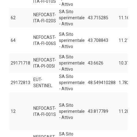
ITA-FI-010S
- Attivo
SA Sito
NEFOCAST-
62
sperimentale
43.715285
11.16414
ITA-FI-020S
- Attivo
SA Sito
NEFOCAST-
64
sperimentale
43.708843
11.21422
ITA-FI-006S
- Attivo
SA Sito
NEFOCAST-
29171718
sperimentale
43.6626
10.372
ITA-PI-005I
- Attivo
SA Sito
EUT-
29172813
sperimentale
48.549410288
1.78239
SENTINEL
- Attivo
SA Sito
NEFOCAST-
12
sperimentale
43.817789
11.20082
ITA-FI-001S
- Attivo
SA Sito