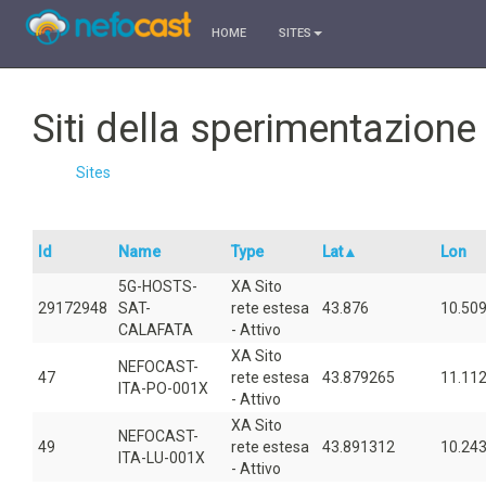
HOME
SITES
Siti della sperimentazion
Sites
Id
Name
Type
Lat▲
Lon
5G-HOSTS-
XA Sito
29172948
SAT-
rete estesa
43.876
10.50
CALAFATA
- Attivo
XA Sito
NEFOCAST-
47
rete estesa
43.879265
11.11
ITA-PO-001X
- Attivo
XA Sito
NEFOCAST-
49
rete estesa
43.891312
10.24
ITA-LU-001X
- Attivo