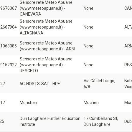
Sensore rete Meteo Apuane
39676067
(www.meteoapuane.it) -
None
CA
CANEVARA
Sensore rete Meteo Apuane
52667904
(www.meteoapuane.it) -
None
AL
ALTAGNANA
Sensore rete Meteo Apuane
21063085
None
ARN
(www.meteoapuane.it) - ARNI
Sensore rete Meteo Apuane
99152322
(www.meteoapuane.it) -
None
RE
RESCETO
Via Cà del Luogo,
Bol
327
5G-HOSTS-SAT - HPE
6/8
Vic
917
Munchen
Muchen
Mun
Dun Laoghaire Further Education
17 Cumberland St,
25
Dubl
Institute
Dùn Laoghaire