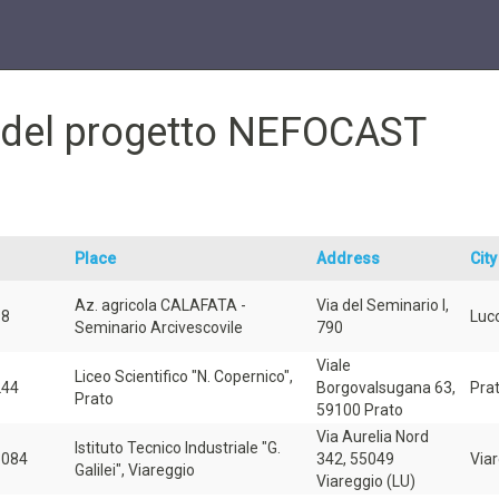
e del progetto NEFOCAST
Place
Address
City
Az. agricola CALAFATA -
Via del Seminario I,
98
Luc
Seminario Arcivescovile
790
Viale
Liceo Scientifico "N. Copernico",
244
Borgovalsugana 63,
Pra
Prato
59100 Prato
Via Aurelia Nord
Istituto Tecnico Industriale "G.
3084
342, 55049
Via
Galilei", Viareggio
Viareggio (LU)