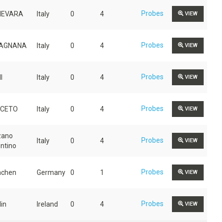
Probes
NEVARA
Italy
0
4
VIEW
Probes
TAGNANA
Italy
0
4
VIEW
Probes
I
Italy
0
4
VIEW
Probes
SCETO
Italy
0
4
VIEW
zano
Probes
Italy
0
4
VIEW
entino
Probes
chen
Germany
0
1
VIEW
Probes
in
Ireland
0
4
VIEW