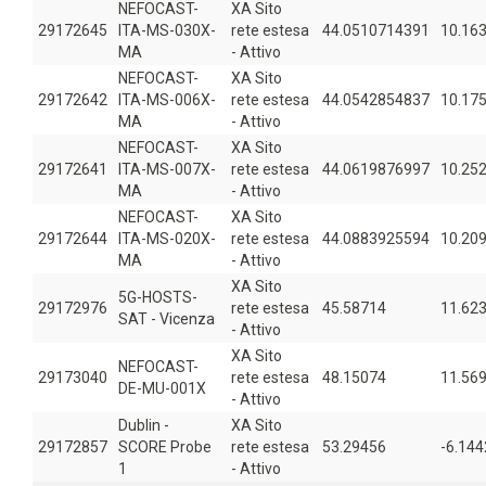
NEFOCAST-
XA Sito
29172645
ITA-MS-030X-
rete estesa
44.0510714391
10.16
MA
- Attivo
NEFOCAST-
XA Sito
29172642
ITA-MS-006X-
rete estesa
44.0542854837
10.17
MA
- Attivo
NEFOCAST-
XA Sito
29172641
ITA-MS-007X-
rete estesa
44.0619876997
10.25
MA
- Attivo
NEFOCAST-
XA Sito
29172644
ITA-MS-020X-
rete estesa
44.0883925594
10.20
MA
- Attivo
XA Sito
5G-HOSTS-
29172976
rete estesa
45.58714
11.62
SAT - Vicenza
- Attivo
XA Sito
NEFOCAST-
29173040
rete estesa
48.15074
11.56
DE-MU-001X
- Attivo
Dublin -
XA Sito
29172857
SCORE Probe
rete estesa
53.29456
-6.144
1
- Attivo