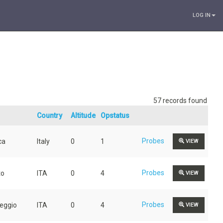
LOG IN
57 records found
Country
Altitude
Opstatus
Probes
ca
Italy
0
1
VIEW
Probes
to
ITA
0
4
VIEW
Probes
reggio
ITA
0
4
VIEW