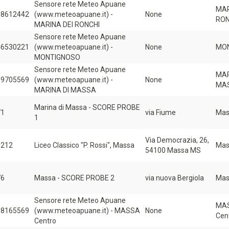
Sensore rete Meteo Apuane
MAR
58612442
(www.meteoapuane.it) -
None
RON
MARINA DEI RONCHI
Sensore rete Meteo Apuane
46530221
(www.meteoapuane.it) -
None
MO
MONTIGNOSO
Sensore rete Meteo Apuane
MAR
99705569
(www.meteoapuane.it) -
None
MA
MARINA DI MASSA
Marina di Massa - SCORE PROBE
71
via Fiume
Mas
1
Via Democrazia, 26,
0212
Liceo Classico "P. Rossi", Massa
Mas
54100 Massa MS
76
Massa - SCORE PROBE 2
via nuova Bergiola
Mas
Sensore rete Meteo Apuane
MA
58165569
(www.meteoapuane.it) - MASSA
None
Cen
Centro