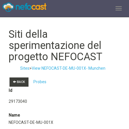
TOGGL
Siti della
sperimentazione del
progetto NEFOCAST
Sites
>
View NEFOCAST-DE-MU-001X- Munchen
Probes
BACK
Id
29173040
Name
NEFOCAST-DE-MU-001X