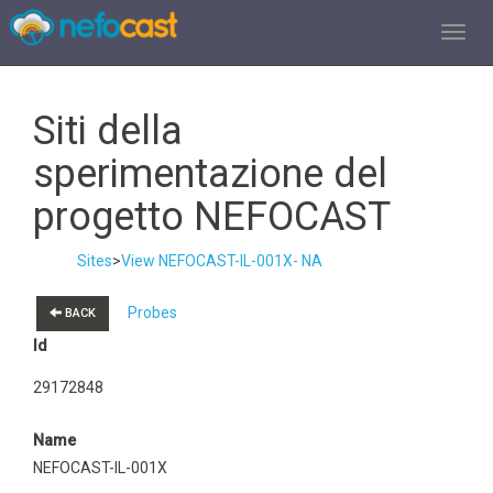
TOGGL
Siti della
sperimentazione del
progetto NEFOCAST
Sites
>
View NEFOCAST-IL-001X- NA
Probes
BACK
Id
29172848
Name
NEFOCAST-IL-001X