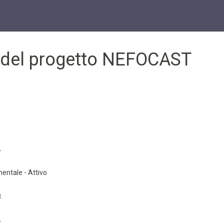
e del progetto NEFOCAST
L
entale - Attivo
8
4