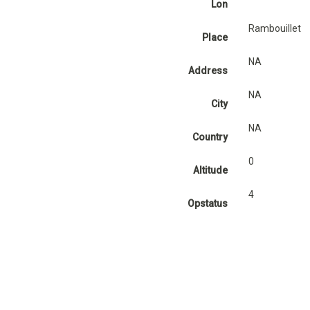
Lon
Rambouillet
Place
NA
Address
NA
City
NA
Country
0
Altitude
4
Opstatus