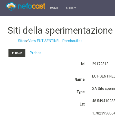
HOME
SITES
Siti della sperimentazion
Sites
>
View EUT-SENTINEL- Rambouillet
Probes
BACK
Id
29172813
EUT-SENTINE
Name
SA Sito sperim
Type
48.54941028
Lat
1.782395606