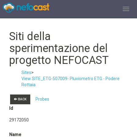
TOGGL
Siti della
sperimentazione del
progetto NEFOCAST
Sites
>
View SITE_ETG-507009- Pluviometro ETG - Podere
Rottaia
Probes
BACK
Id
29172050
Name