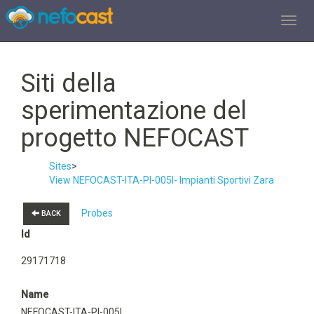
TOGGL
Siti della
sperimentazione del
progetto NEFOCAST
Sites
>
View NEFOCAST-ITA-PI-005I- Impianti Sportivi Zara
Probes
BACK
Id
29171718
Name
NEFOCAST-ITA-PI-005I