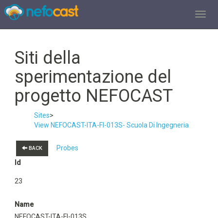
TOGGL
Siti della
sperimentazione del
progetto NEFOCAST
Sites
>
View NEFOCAST-ITA-FI-013S- Scuola Di Ingegneria
Probes
BACK
Id
23
Name
NEFOCAST-ITA-FI-013S