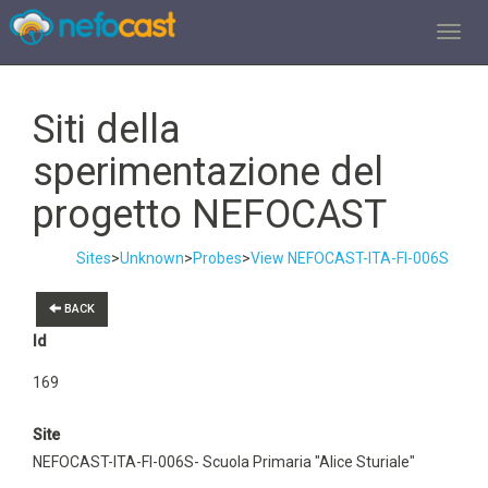
TOGGL
Siti della
sperimentazione del
progetto NEFOCAST
Sites
>
Unknown
>
Probes
>
View NEFOCAST-ITA-FI-006S
BACK
Id
169
Site
NEFOCAST-ITA-FI-006S- Scuola Primaria "Alice Sturiale"