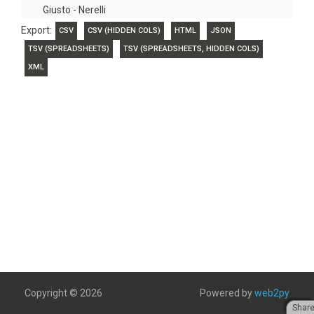
Giusto - Nerelli
Export:
CSV
CSV (HIDDEN COLS)
HTML
JSON
TSV (SPREADSHEETS)
TSV (SPREADSHEETS, HIDDEN COLS)
XML
Copyright © 2026
Powered by
web2py
Shar