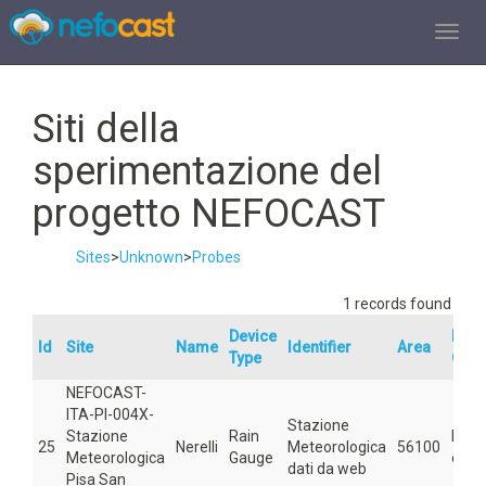
TOGGL
Siti della
sperimentazione del
progetto NEFOCAST
Sites
>
Unknown
>
Probes
1 records found
Device
Devi
Id
Site
Name
Identifier
Area
Type
Gro
NEFOCAST-
ITA-PI-004X-
Stazione
Stazione
Rain
Dati
25
Nerelli
Meteorologica
56100
Meteorologica
Gauge
ester
dati da web
Pisa San