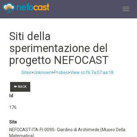
TOGGL
Siti della
sperimentazione del
progetto NEFOCAST
Sites
>
Unknown
>
Probes
>
View cc:f6:7a:07:aa:18
BACK
Id
176
Site
NEFOCAST-ITA-FI-009S- Giardino di Archimede (Museo Della
Matematica)