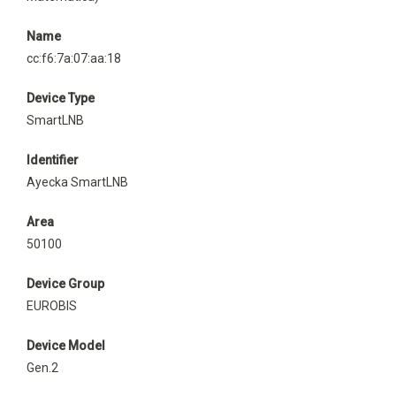
Name
cc:f6:7a:07:aa:18
Device Type
SmartLNB
Identifier
Ayecka SmartLNB
Area
50100
Device Group
EUROBIS
Device Model
Gen.2